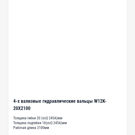
4-х валковые гидравлические вальцы W12K-
20X2100
Толщина гибки 20 (σ≤Q 245A)мм
Толщина подгибки 16(σ≤Q 245A)мм
Рабочая длина 2100мм