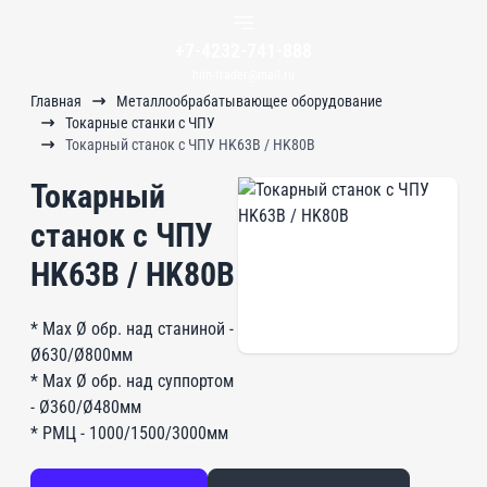
+7-4232-741-888
him-trader@mail.ru
Главная
Металлообрабатывающее оборудование
Токарные станки с ЧПУ
Токарный станок с ЧПУ HK63B / HK80B
Токарный
станок с ЧПУ
HK63B / HK80B
* Мах Ø обр. над станиной -
Ø630/Ø800мм
* Мах Ø обр. над суппортом
- Ø360/Ø480мм
* РМЦ - 1000/1500/3000мм