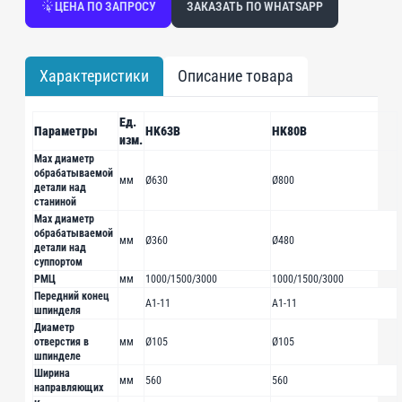
ЦЕНА ПО ЗАПРОСУ
ЗАКАЗАТЬ ПО WHATSAPP
Характеристики
Описание товара
Ед.
Параметры
НK63В
НK80В
изм.
Мах диаметр
обрабатываемой
мм
Ø630
Ø800
детали над
станиной
Мах диаметр
обрабатываемой
мм
Ø360
Ø480
детали над
суппортом
РМЦ
мм
1000/1500/3000
1000/1500/3000
Передний конец
A1-11
A1-11
шпинделя
Диаметр
отверстия в
мм
Ø105
Ø105
шпинделе
Ширина
мм
560
560
направляющих