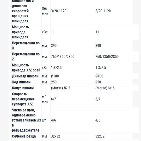
Количество и
диапазон
Об/
скоростей
3/20-1120
3/20-1120
мин
вращения
шпинделя
Мощность
привода
кВт
11
11
шпинделя
Перемещения по
мм
390
390
X
Перемещения по
мм
760/1350/2850
760/1350/2850
Z
Мощность
кВт
1.8/2.5
1.8/2.5
привода X/Z осей
Диаметр пиноли
мм
Ø100
Ø100
Ход пиноли
мм
250
250
Конус пиноли
(Morse) №.5
(Morse) №.5
Скорость
м/
перемещения
6/7
6/7
мин
суппорта X/Z
Число резцов,
одновременно
устанавливаемых
шт
4/6
4/6
в
резцедержателе
Сечение резца
мм
32х32
32х32