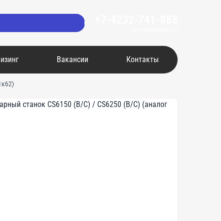
+7-4232-741-888
him-trader@mail.ru
изинг
Вакансии
Контакты
1к62)