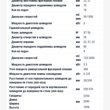
Диаметр хвостовика фрезерной головки
мм
22, 27
Диаметр переднего подшипника шпинделя
мм
70
Кол-во подач
18
об/
Диапазон скоростей
30-1500
мин
Мощность двигателя шпинделя
кВт
3
Горизонтальный шпиндель:
Конус шпинделя
№
XT 50
Диаметр отверстия в шпинделе
мм
29
Диаметр оправки
мм
22, 27, 32
Диаметр переднего подшипника шпинделя
мм
90
Кол-во подач
9
об/
Диапазон скоростей
125-2000
мин
Мощность двигателя шпинделя
кВт
5.5
Угол поворота универсальной фрезерной головки
360
Мощность двигателя помпы охлаждения
кВт
0.125
Расстояние от оси горизонтального шпинделя до
мм
30/350
поверхности стола (min-max)
Расстояние от передней части вертикального
мм
250-570
шпинделя до поверхности стола (min-max)
Габариты:
2294
Длина
2045
мм
Ширина
1858
Высота