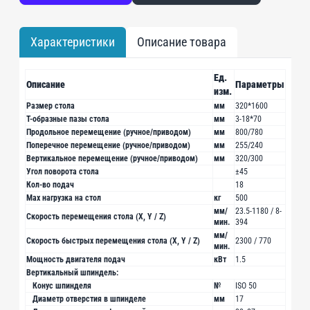
Характеристики
Описание товара
Ед.
Описание
Параметры
изм.
Размер стола
мм
320*1600
Т-образные пазы стола
мм
3-18*70
Продольное перемещение (ручное/приводом)
мм
800/780
Поперечное перемещение (ручное/приводом)
мм
255/240
Вертикальное перемещение (ручное/приводом)
мм
320/300
Угол поворота стола
±45
Кол-во подач
18
Мах нагрузка на стол
кг
500
мм/
23.5-1180 / 8-
Скорость перемещения стола (X, Y / Z)
мин.
394
мм/
Скорость быстрых перемещения стола (X, Y / Z)
2300 / 770
мин.
Мощность двигателя подач
кВт
1.5
Вертикальный шпиндель:
Конус шпинделя
№
ISO 50
Диаметр отверстия в шпинделе
мм
17