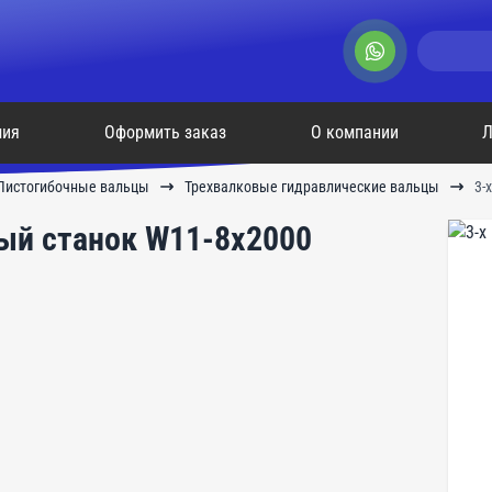
мия
Оформить заказ
О компании
Л
Листогибочные вальцы
Трехвалковые гидравлические вальцы
3-
ый станок W11-8х2000