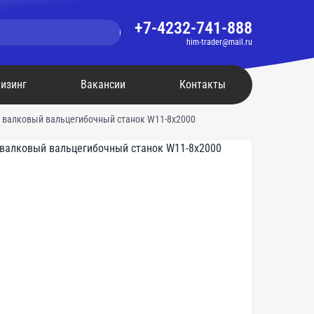
+7-4232-741-888
him-trader@mail.ru
изинг
Вакансии
Контакты
х валковый вальцегибочный станок W11-8х2000