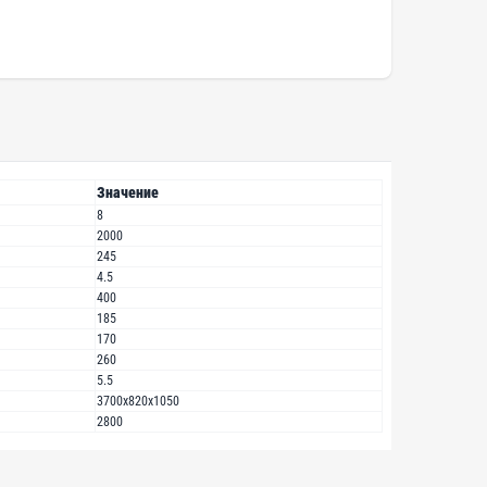
Значение
8
2000
245
4.5
400
185
170
260
5.5
3700х820х1050
2800