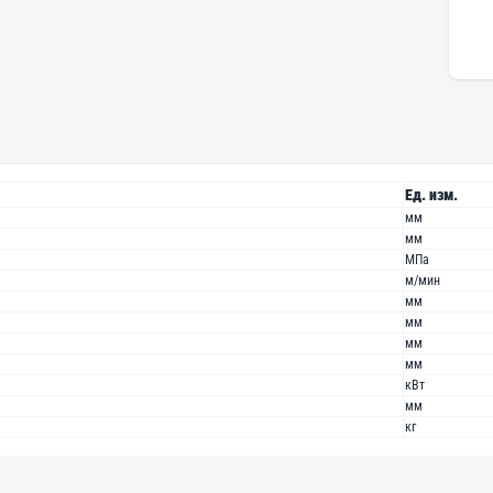
Ед. изм.
мм
мм
МПа
м/мин
мм
мм
мм
мм
кВт
мм
кг