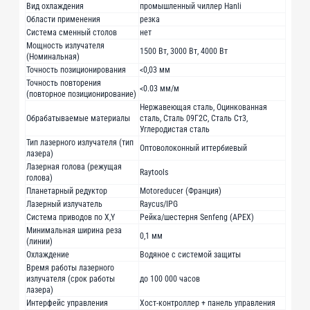
Вид охлаждения
промышленный чиллер Hanli
Области применения
резка
Система сменный столов
нет
Мощность излучателя
1500 Вт, 3000 Вт, 4000 Вт
(Номинальная)
Точность позиционирования
<0,03 мм
Точность повторения
<0.03 мм/м
(повторное позиционирование)
Нержавеющая сталь, Оцинкованная
Обрабатываемые материалы
сталь, Сталь 09Г2С, Сталь Ст3,
Углеродистая сталь
Тип лазерного излучателя (тип
Оптоволоконный иттербиевый
лазера)
Лазерная голова (режущая
Raytools
голова)
Планетарный редуктор
Motoreducer (Франция)
Лазерный излучатель
Raycus/IPG
Система приводов по X,Y
Рейка/шестерня Senfeng (APEX)
Минимальная ширина реза
0,1 мм
(линии)
Охлаждение
Водяное с системой защиты
Время работы лазерного
излучателя (cрок работы
до 100 000 часов
лазера)
Интерфейс управления
Хост-контроллер + панель управления