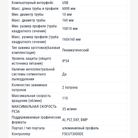
Компьютерный интерфейс
USB
Макс. длина трубы и профиля
6000 мм
Мин. диаметр трубы
10 мм
Макс. диаметр трубы
160 мм
Мин. размер профиля (труба
10X10 мм
квадратного сечения)
Макс. размер профиля (труба
160х160 мм
квадратного сечения)
Тип зажима заготовки(базовая
Пневматический
комплектация)
Уровень защиты (общего
IP54
источника питания)
Наличие интеллектуальной
системы сегментного
Да
пылеудаления
Количество зажимных
2 патрона
патронов
Максимальная скорость
110
вращения (об/мин)
МАКСИМАЛЬНАЯ СКОРОСТЬ
35 м/мин
РЕЗА
Поддерживаемые графические
AI, PLT, DXF, BMP
форматы
Портал / тип портала
алюминиевый профиль
Контроллер
FSCUT3000DE