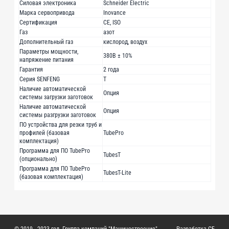
Силовая электроника
Schneider Electric
Марка сервопривода
Inovance
Сертификация
CE, ISO
Газ
азот
Дополнительный газ
кислород, воздух
Параметры мощности,
380В ± 10%
напряжение питания
Гарантия
2 года
Серия SENFENG
Т
Наличие автоматической
Опция
системы загрузки заготовок
Наличие автоматической
Опция
системы разгрузки заготовок
ПО устройства для резки труб и
профилей (базовая
TubePro
комплектация)
Программа для ПО TubePro
TubesT
(опционально)
Программа для ПО TubePro
TubesT-Lite
(базовая комплектация)