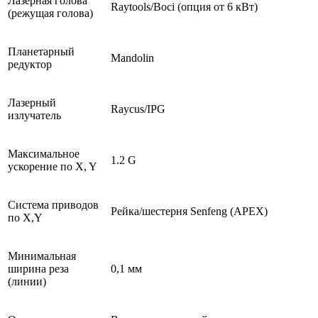
Лазерная голова
Raytools/Boci (опция от 6 кВт)
(режущая голова)
Планетарный
Mandolin
редуктор
Лазерный
Raycus/IPG
излучатель
Максимальное
1.2 G
ускорение по X, Y
Система приводов
Рейка/шестерня Senfeng (APEX)
по X,Y
Минимальная
ширина реза
0,1 мм
(линии)