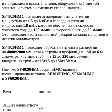
и профильного проката. Станок оборудован кабинетной
защитой и системой сменных столов (паллет).
SF4020HMС
оснащается лазерными излучателями
мощностью от
1,5
до
6 кВт
и серводвигателями
мощностью
1,8
кВт
, которые обеспечивают скорость
холостого хода до
120 м/мин
и скоростью реза до
50 м/мин
.
Это позволяет вести скоростной раскрой металла толщиной в
десятки миллиметров.
SF4020HMС
позволяет обрабатывать листы размерами
до
4000х2000 мм
, а также трубы и профили длиной до
6 м
.
Диаметры круглых труб – от
15
до
220 мм
, сечения
квадратных труб – от
15
х15
до
150х150 мм
.
Помимо
SF4020HMС
, серия
HMС
включает
комбинированные станки
SF3015HM
С
,
SF6015HM
С
и
SF6020HM
С
.
Рама
листовая
Защита кабинетного
Да
типа