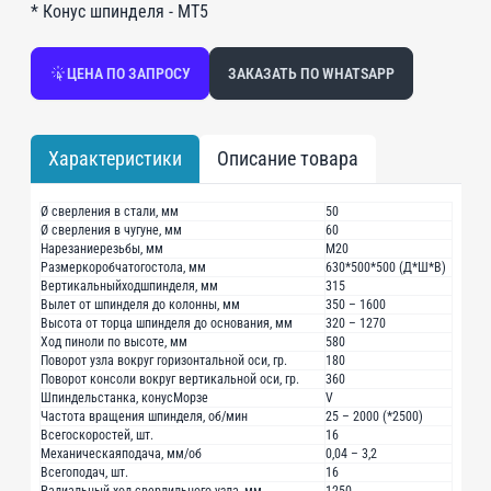
* Конус шпинделя - МТ5
ЦЕНА ПО ЗАПРОСУ
ЗАКАЗАТЬ ПО WHATSAPP
Характеристики
Описание товара
Ø сверления в стали, мм
50
Ø сверления в чугуне, мм
60
Нарезаниерезьбы, мм
М20
Размеркоробчатогостола, мм
630*500*500 (Д*Ш*В)
Вертикальныйходшпинделя, мм
315
Вылет от шпинделя до колонны, мм
350 – 1600
Высота от торца шпинделя до основания, мм
320 – 1270
Ход пиноли по высоте, мм
580
Поворот узла вокруг горизонтальной оси, гр.
180
Поворот консоли вокруг вертикальной оси, гр.
360
Шпиндельстанка, конусМорзе
V
Частота вращения шпинделя, об/мин
25 – 2000 (*2500)
Всегоскоростей, шт.
16
Механическаяподача, мм/об
0,04 – 3,2
Всегоподач, шт.
16