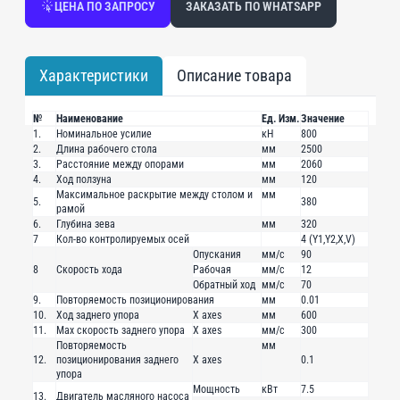
ЦЕНА ПО ЗАПРОСУ
ЗАКАЗАТЬ ПО WHATSAPP
Характеристики
Описание товара
№
Наименование
Ед. Изм.
Значение
1.
Номинальное усилие
кН
800
2.
Длина рабочего стола
мм
2500
3.
Расстояние между опорами
мм
2060
4.
Ход ползуна
мм
120
Максимальное раскрытие между столом и
мм
5.
380
рамой
6.
Глубина зева
мм
320
7
Кол-во контролируемых осей
4 (Y1,Y2,X,V)
Опускания
мм/с
90
8
Скорость хода
Рабочая
мм/с
12
Обратный ход
мм/с
70
9.
Повторяемость позиционирования
мм
0.01
10.
Ход заднего упора
X axes
мм
600
11.
Мах скорость заднего упора
X axes
мм/с
300
Повторяемость
мм
12.
позиционирования заднего
X axes
0.1
упора
Мощность
кВт
7.5
13.
Двигатель масляного насоса