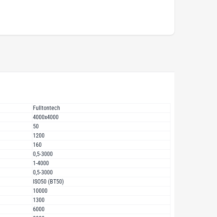
Fulltontech
4000х4000
50
1200
160
0,5-3000
1-4000
0,5-3000
ISO50 (ВТ50)
10000
1300
6000