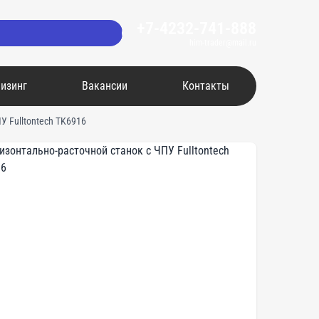
+7-4232-741-888
him-trader@mail.ru
изинг
Вакансии
Контакты
У Fulltontech ТK6916