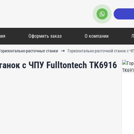
мия
Оформить заказ
О компании
Л
Горизонтально-расточные станки
Горизонтально-расточной станок с ЧП
анок с ЧПУ Fulltontech ТK6916