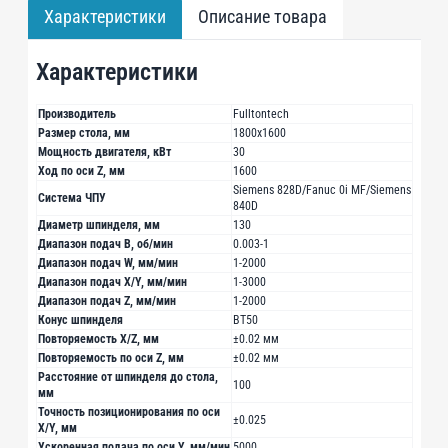
Характеристики
Описание товара
Характеристики
Производитель
Fulltontech
Размер стола, мм
1800х1600
Мощность двигателя, кВт
30
Ход по оси Z, мм
1600
Siemens 828D/Fanuc 0i MF/Siemens
Система ЧПУ
840D
Диаметр шпинделя, мм
130
Диапазон подач B, об/мин
0.003-1
Диапазон подач W, мм/мин
1-2000
Диапазон подач X/Y, мм/мин
1-3000
Диапазон подач Z, мм/мин
1-2000
Конус шпинделя
ВТ50
Повторяемость X/Z, мм
±0.02 мм
Повторяемость по оси Z, мм
±0.02 мм
Расстояние от шпинделя до стола,
100
мм
Точность позиционирования по оси
±0.025
X/Y, мм
Ускоренная подача по оси Y, мм/мин
5000