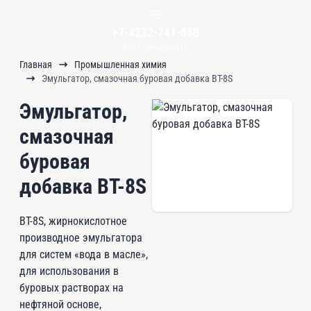
+7-4232-741-888
him-trader@mail.ru
Главная
Промышленная химия
Эмульгатор, смазочная буровая добавка BT-8S
Эмульгатор,
смазочная
буровая
добавка BT-8S
BT-8S, жирнокислотное
производное эмульгатора
для систем «вода в масле»,
для использования в
буровых растворах на
нефтяной основе,