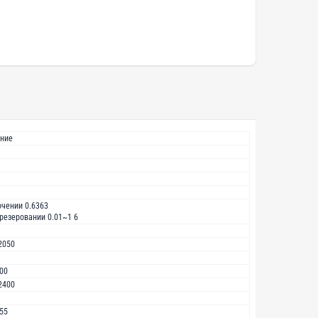
ние
очении 0.6363
резеровании 0.01~1 6
2050
00
2400
55