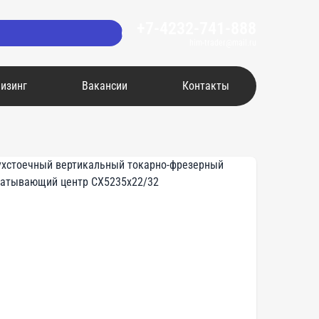
+7-4232-741-888
him-trader@mail.ru
изинг
Вакансии
Контакты