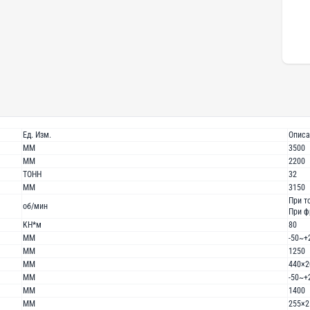
Ед. Изм.
Описа
MM
3500
MM
2200
TOHH
32
MM
3150
При т
об/мин
При ф
KH*м
80
MM
-50~+
MM
1250
MM
440×2
MM
-50~+
MM
1400
MM
255×2